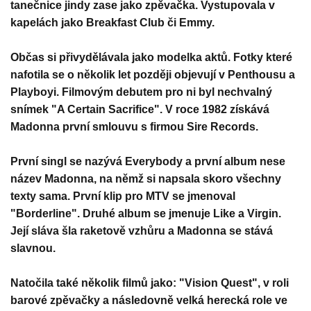
tanečnice jindy zase jako zpěvačka. Vystupovala v
kapelách jako Breakfast Club či Emmy.
Občas si přivydělávala jako modelka aktů. Fotky které
nafotila se o několik let později objevují v Penthousu a
Playboyi. Filmovým debutem pro ni byl nechvalný
snímek "A Certain Sacrifice". V roce 1982 získává
Madonna první smlouvu s firmou Sire Records.
První singl se nazývá Everybody a první album nese
název Madonna, na němž si napsala skoro všechny
texty sama. První klip pro MTV se jmenoval
"Borderline". Druhé album se jmenuje Like a Virgin.
Její sláva šla raketově vzhůru a Madonna se stává
slavnou.
Natočila také několik filmů jako: "Vision Quest", v roli
barové zpěvačky a následovně velká herecká role ve