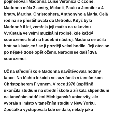
pojmenovali Madonna Luise Veronica Ciccone.
Madonna měla 3 sestry, Melanii, Paulu a Jennifer a 4
bratry, Martina, Christophera, Anthonyho a Maria. Celá
rodina se přestěhovala do Detroitu. Když bylo
Madonně 6 let, zemřela její matka na rakovinu.
Vyrůstala ve velmi muzikální rodině, kde každý
sourozenec hrál na hudební nástroj. Madona se učila
hrát na klavír, což se jí později velmi hodilo. Její otec se
po nějaké době opět oženil. Narodili se další dva
sourozenci.
Už na střední škole Madonna navštěvovala hodiny
tance. Na těchto lekcích se seznámila s tanečníkem
Christopherem Flynnem. V roce 1976 úspěšně
ukončila studium na střední škole a získala stipendium
na tanečním oddělení Michiganské univerzity, ale
vybrala si místo v tanečním studiu v New Yorku.
Zpočátku vystupovala kde se dalo, někdy jako