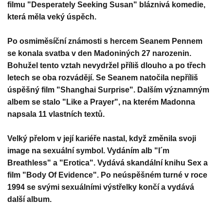
filmu "Desperately Seeking Susan" bláznivá komedie,
která měla veký úspěch.
Po osmiměsíční známosti s hercem Seanem Pennem
se konala svatba v den Madoniných 27 narozenin.
Bohužel tento vztah nevydržel příliš dlouho a po třech
letech se oba rozvádějí. Se Seanem natočila nepříliš
úspěšný film "Shanghai Surprise". Dalším významným
albem se stalo "Like a Prayer", na kterém Madonna
napsala 11 vlastních textů.
Velký přelom v její kariéře nastal, když změnila svoji
image na sexuální symbol. Vydáním alb "I´m
Breathless" a "Erotica". Vydává skandální knihu Sex a
film "Body Of Evidence". Po neúspěšném turné v roce
1994 se svými sexuálními výstřelky končí a vydává
další album.