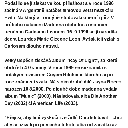
Podařilo se jí získat velkou příležitost a v roce 1996
začíná v Argentině natáčet filmovou verzi muzikálu
Evita. Na který v Londýně studovala operní zpěv. V
průběhu natáčení Madonna otěhotní s osobním
trenérem Carlosem Leonem. 16. 9.1996 se jí narodila
dcera Lourdes Marie Ciccone Leon. Avšak její vztah s
Carlosem dlouho netrval.
Velký úspěch získává album "Ray Of Light", za které
obdržela 4 Grammy. V roce 1999 se seznámila s
britským režisérem Guyem Ritchiem, kterého si po
roce známosti vzala. Má s ním druhé dítě - syna Rocco:
narozen 10.8.2000. Po dlouhé době madonna vydala
album "Music" (2000). Následovala alba Die Another
Day (2002) či American Life (2003).
"Přeji si, aby lidé vyskočili ze židlí! Chci lidi bavit... chci
aby si užívali při poslechu tohoto alba od začátku až