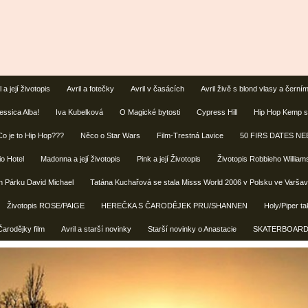
l a její životopis
Avril a fotečky
Avril v časácích
Avril živě s blond vlasy a čern
essica Alba!
Iva Kubelková
O Magické bytosti
Cypress Hill
Hip Hop Kemp se
Co je to Hip Hop???
Něco o Star Wars
Film-Trestná Lavice
50 FIRS DATES NE
io Hotel
Madonna a její životopis
Pink a její Životopis
Životopis Robbieho William
in Párku David Michael
Tatána Kuchařová se stala Misss World 2006 v Polsku ve Varša
Životopis ROSE/PAIGE
HEREČKA S ČARODĚJEK PRU/SHANNEN
Holy/Piper t
Čarodějky film
Avril a starší novinky
Starší novinky o Anastacie
SKATERBOAR