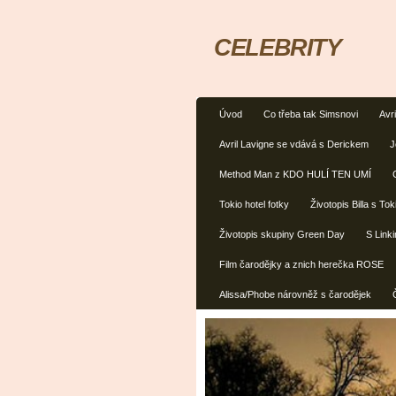
CELEBRITY
Úvod
Co třeba tak Simsnovi
Avri
Avril Lavigne se vdává s Derickem
J
Method Man z KDO HULÍ TEN UMÍ
Tokio hotel fotky
Životopis Billa s Tok
Životopis skupiny Green Day
S Link
Film čarodějky a znich herečka ROSE
Alissa/Phobe nárovněž s čarodějek