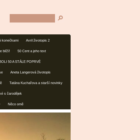
ími konečkami
Avril životopis 2
 blíží!
50 Cent a jeho text
BOLI 50 A STÁLE POPRVÉ
se
Aneta Langerová životopis
vě
Tatána Kuchařova a starší novinky
aké s čarodějek
D
Něco omě