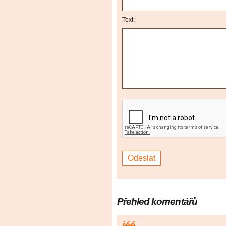
Text:
Přehled komentářů
jéé